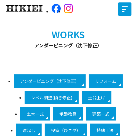
WORKS
アンダーピニング（沈下修正）
アンダーピニング（沈下修正）
リフォーム
レベル調整(傾き修正)
土台上げ
土木一式
地盤改良
建築一式
建起し
曳家（ひきや）
特殊工法