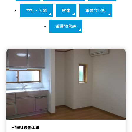
神社・仏閣
解体
重要文化財
重量物移設
Ｈ様邸改修工事