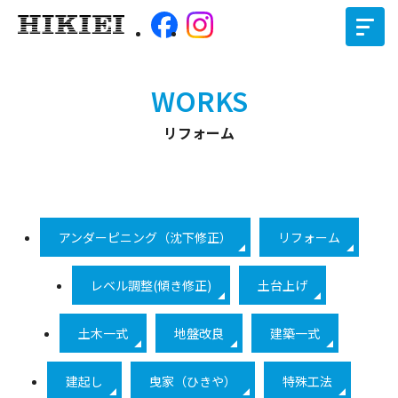
WORKS
リフォーム
アンダーピニング（沈下修正）
リフォーム
レベル調整(傾き修正)
土台上げ
土木一式
地盤改良
建築一式
建起し
曳家（ひきや）
特殊工法